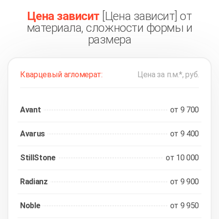
Подвороты из акрилового камня
(1)
Цена зависит
[Цена зависит] от
материала, сложности формы и
размера
Кварцевый агломерат:
Цена за п.м.*, руб.
Avant
от 9 700
Avarus
от 9 400
StillStone
от 10 000
Radianz
от 9 900
Noble
от 9 950