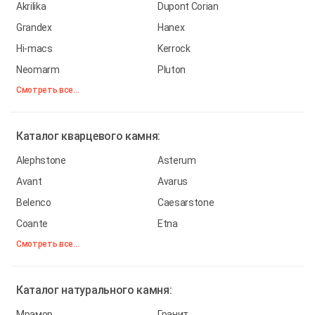
Akrilika
Dupont Corian
Grandex
Hanex
Hi-macs
Kerrock
Neomarm
Pluton
Смотреть все...
Каталог
кварцевого камня:
Alephstone
Asterum
Avant
Avarus
Belenco
Caesarstone
Coante
Etna
Смотреть все...
Каталог
натурального камня:
Мрамор
Гранит