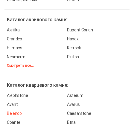
Каталог
акрилового камня:
Akrilika
Dupont Corian
Grandex
Hanex
Hi-macs
Kerrock
Neomarm
Pluton
Смотреть все...
Каталог
кварцевого камня:
Alephstone
Asterum
Avant
Avarus
Belenco
Caesarstone
Coante
Etna