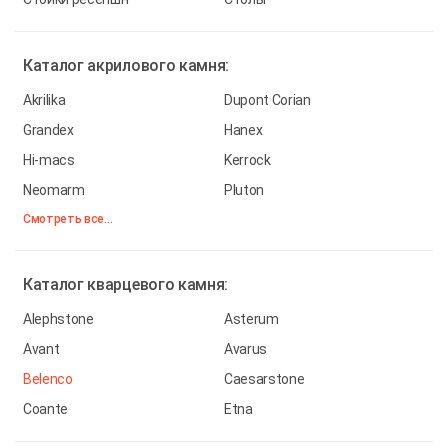
Каталог
акрилового камня:
Akrilika
Dupont Corian
Grandex
Hanex
Hi-macs
Kerrock
Neomarm
Pluton
Смотреть все...
Каталог
кварцевого камня:
Alephstone
Asterum
Avant
Avarus
Belenco
Caesarstone
Coante
Etna