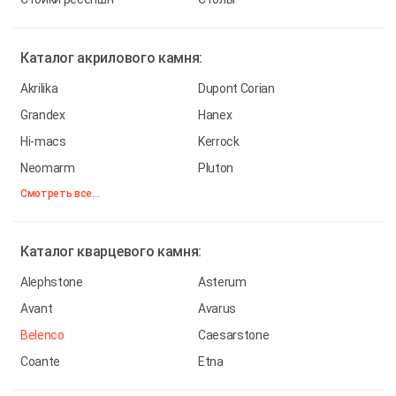
Каталог
акрилового камня:
Akrilika
Dupont Corian
Grandex
Hanex
Hi-macs
Kerrock
Neomarm
Pluton
Смотреть все...
Каталог
кварцевого камня:
Alephstone
Asterum
Avant
Avarus
Belenco
Caesarstone
Coante
Etna