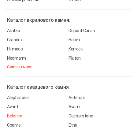
Каталог
акрилового камня:
Akrilika
Dupont Corian
Grandex
Hanex
Hi-macs
Kerrock
Neomarm
Pluton
Смотреть все...
Каталог
кварцевого камня:
Alephstone
Asterum
Avant
Avarus
Belenco
Caesarstone
Coante
Etna